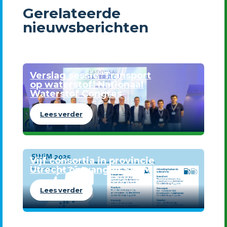
Gerelateerde
nieuwsberichten
Verslag sessie ‘Transport
op waterstof’ Nationaal
Waterstof Congres
Lees verder
Vijf consortia in provincie
Utrecht ontvangen SWIM
Lees verder