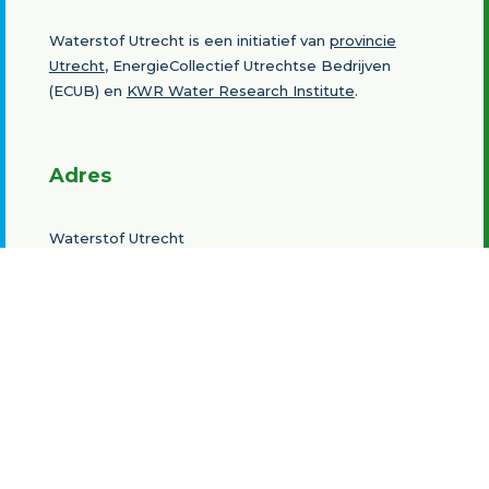
Waterstof Utrecht is een initiatief van
provincie
Utrecht
, EnergieCollectief Utrechtse Bedrijven
(ECUB) en
KWR Water Research Institute
.
Adres
Waterstof Utrecht
p/a Provincie Utrecht
Postbus 80300
3508 TH Utrecht
Nederland
Contact
Bert Strijker