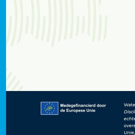
Wate
Disc
echt
over
Unie