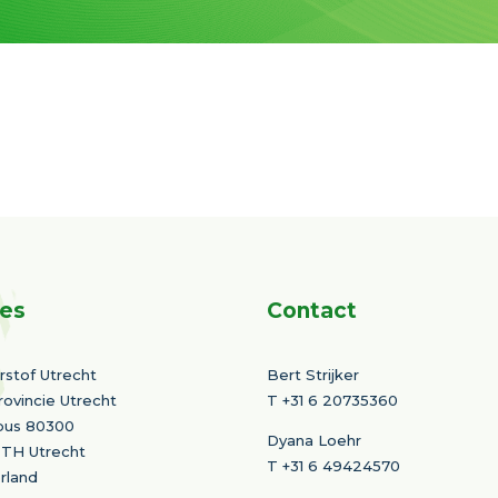
es
Contact
stof Utrecht
Bert Strijker
rovincie Utrecht
T
+31 6 20735360
bus 80300
Dyana Loehr
 TH Utrecht
T +31 6 49424570
rland