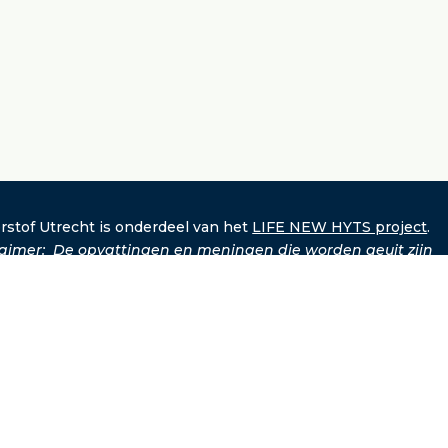
rstof Utrecht is onderdeel van het
LIFE NEW HYTS project
.
laimer: De opvattingen en meningen die worden geuit zijn
er uitsluitend die van de auteur(s) en komen niet noodzakelij
een met die van de Europese Unie of CINEA. Noch de Europes
, noch de subsidie verlenende autoriteit kunnen daarvoor
ntwoordelijk worden gesteld.
tief van