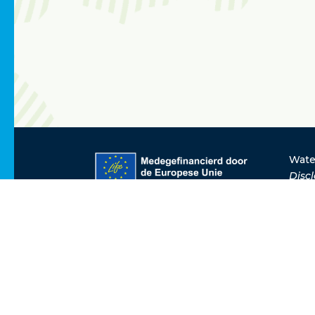
Wate
Disc
echt
over
Unie
vera
Waterstof Utrecht is een initia