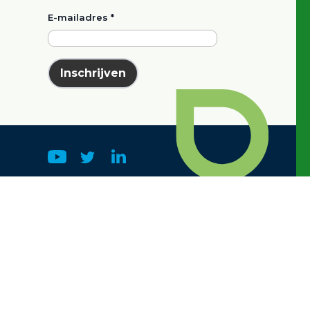
E-mailadres
*
Inschrijven
k
e