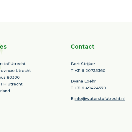
es
Contact
stof Utrecht
Bert Strijker
rovincie Utrecht
T
+31 6 20735360
bus 80300
Dyana Loehr
 TH Utrecht
T +31 6 49424570
rland
E
info@waterstofutrecht.nl