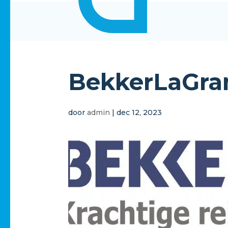
BekkerLaGr
door
admin
|
dec 12, 2023