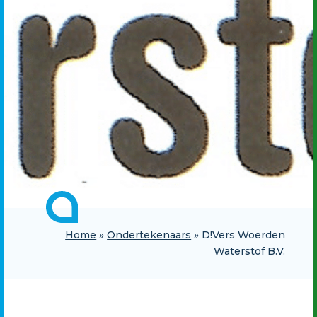
Home
»
Ondertekenaars
»
D!Vers Woerden
Waterstof B.V.