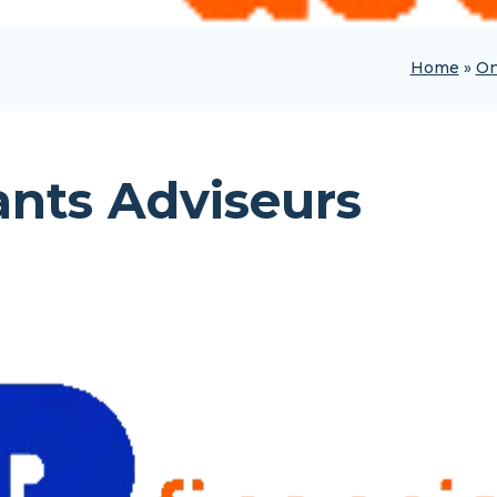
Home
»
On
nts Adviseurs