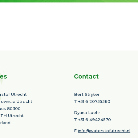
es
Contact
stof Utrecht
Bert Strijker
rovincie Utrecht
T
+31 6 20735360
bus 80300
Dyana Loehr
 TH Utrecht
T +31 6 49424570
rland
E
info@waterstofutrecht.nl