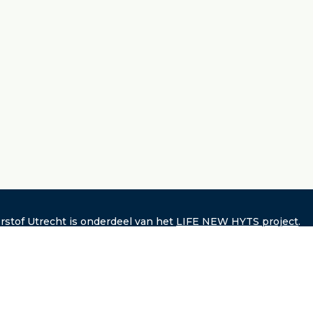
rstof Utrecht is onderdeel van het
LIFE NEW HYTS project
.
laimer: De opvattingen en meningen die worden geuit zijn
er uitsluitend die van de auteur(s) en komen niet noodzakelij
een met die van de Europese Unie of CINEA. Noch de Europes
, noch de subsidie verlenende autoriteit kunnen daarvoor
ntwoordelijk worden gesteld.