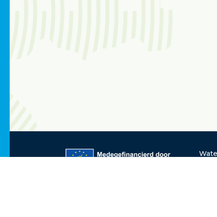
Wate
Disc
echt
over
Unie
vera