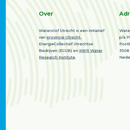
Over
Adr
Waterstof Utrecht is een initiatief
Water
van
provincie Utrecht
,
p/a P
EnergieCollectief Utrechtse
Post
Bedrijven (ECUB) en
KWR Water
3508
Research Institute
.
Nede