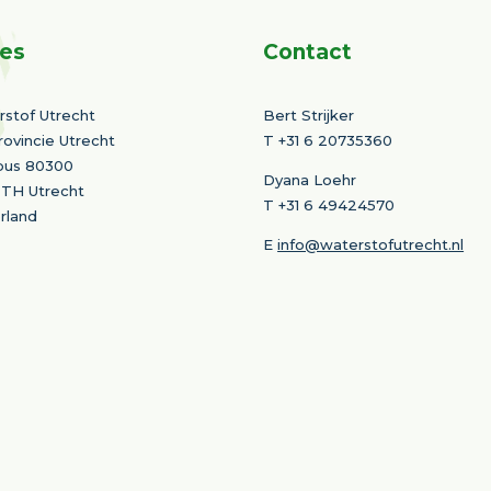
es
Contact
stof Utrecht
Bert Strijker
rovincie Utrecht
T
+31 6 20735360
bus 80300
Dyana Loehr
 TH Utrecht
T +31 6 49424570
rland
E
info@waterstofutrecht.nl