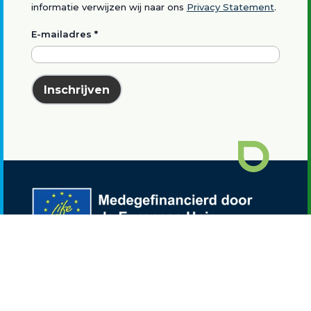
informatie verwijzen wij naar ons
Privacy Statement
.
E-mailadres
*
Inschrijven
Waterstof Utrecht is onderdeel van het
LIFE
NEW HYTS project
.
Disclaimer: De opvattingen en meningen die
worden geuit zijn echter uitsluitend die van de