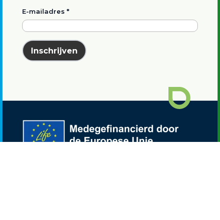
E-mailadres
*
Inschrijven
Waterstof Utrecht is onderdeel van het
LIFE
NEW HYTS project
.
Disclaimer: De opvattingen en meningen die
worden geuit zijn echter uitsluitend die van de
auteur(s) en komen niet noodzakelijk overeen