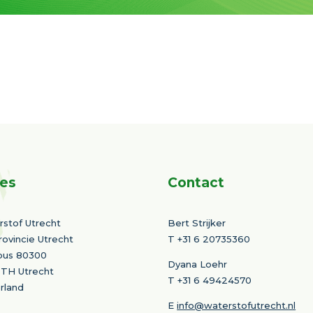
es
Contact
stof Utrecht
Bert Strijker
rovincie Utrecht
T
+31 6 20735360
bus 80300
Dyana Loehr
 TH Utrecht
T +31 6 49424570
rland
E
info@waterstofutrecht.nl