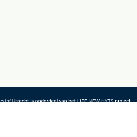
rstof Utrecht is onderdeel van het
LIFE NEW HYTS project
.
laimer: De opvattingen en meningen die worden geuit zijn
er uitsluitend die van de auteur(s) en komen niet noodzakelij
een met die van de Europese Unie of CINEA. Noch de Europes
, noch de subsidie verlenende autoriteit kunnen daarvoor
ntwoordelijk worden gesteld.