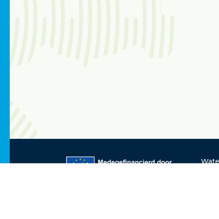
Wate
Disc
echt
over
Unie
vera