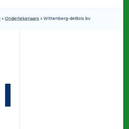
e
»
Ondertekenaars
»
Wittenberg-deBois bv