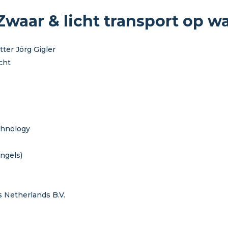
waar & licht transport op wa
ter Jörg Gigler
cht
chnology
ngels)
 Netherlands B.V.