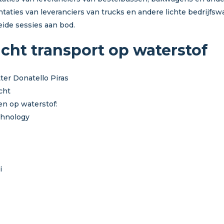
taties van leveranciers van trucks en andere lichte bedrijfsw
ide sessies aan bod.
cht transport op waterstof
ter Donatello Piras
cht
gen op waterstof:
chnology
i