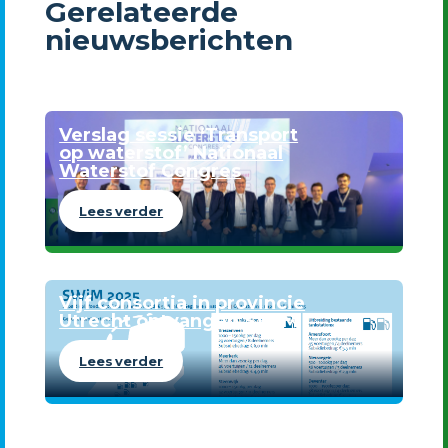
Gerelateerde
nieuwsberichten
Verslag sessie ‘Transport
op waterstof’ Nationaal
Waterstof Congres
Lees verder
Vijf consortia in provincie
Utrecht ontvangen SWIM
Lees verder