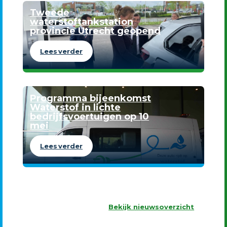
Tweede
waterstoftankstation
provincie Utrecht geopend
Lees verder
Programma bijeenkomst
Waterstof in lichte
bedrijfsvoertuigen op 10
mei
Lees verder
Bekijk nieuwsoverzicht