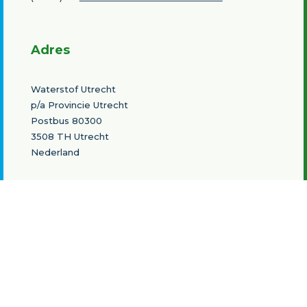
Adres
Waterstof Utrecht
p/a Provincie Utrecht
Postbus 80300
3508 TH Utrecht
Nederland
Contact
Bert Strijker
T
+31 6 20735360
Dyana Loehr
T +31 6 49424570