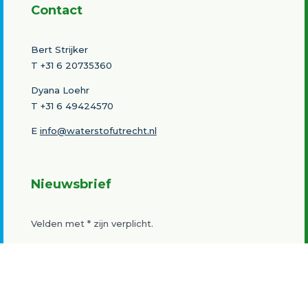
Contact
Bert Strijker
T
+31 6 20735360
Dyana Loehr
T +31 6 49424570
E
info@waterstofutrecht.nl
Nieuwsbrief
Velden met
*
zijn verplicht.
Schrijf u in voor de nieuwsbrief Waterstof Utrecht /
Life NEW HYTS van de provincie Utrecht en